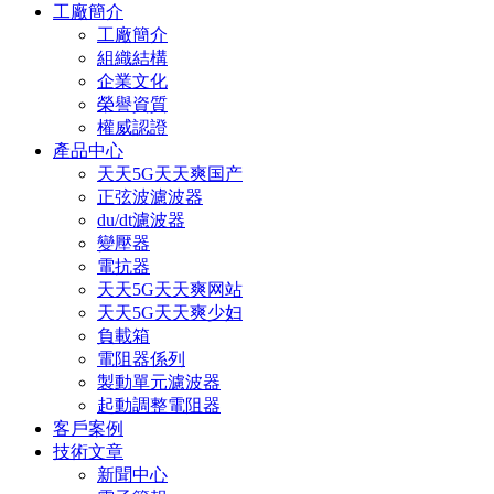
工廠簡介
工廠簡介
組織結構
企業文化
榮譽資質
權威認證
產品中心
天天5G天天爽国产
正弦波濾波器
du/dt濾波器
變壓器
電抗器
天天5G天天爽网站
天天5G天天爽少妇
負載箱
電阻器係列
製動單元濾波器
起動調整電阻器
客戶案例
技術文章
新聞中心