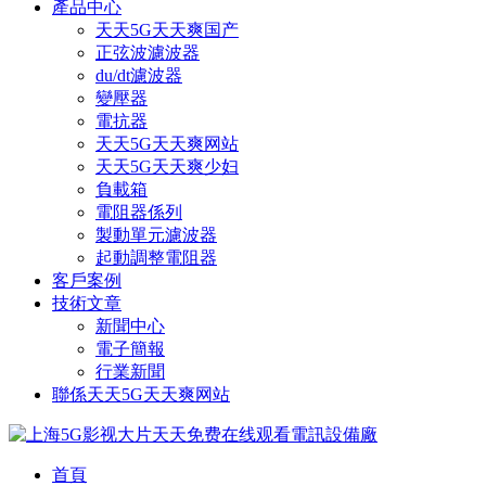
產品中心
天天5G天天爽国产
正弦波濾波器
du/dt濾波器
變壓器
電抗器
天天5G天天爽网站
天天5G天天爽少妇
負載箱
電阻器係列
製動單元濾波器
起動調整電阻器
客戶案例
技術文章
新聞中心
電子簡報
行業新聞
聯係天天5G天天爽网站
首頁