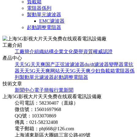
負載箱
電阻器係列
製動單元濾波器
EMC濾波器
起動調整電阻器
工廠介紹
工廠簡介
組織結構
企業文化
榮譽資質
權威認證
產品中心
天天5G天天爽国产
正弦波濾波器
du/dt濾波器
變壓器
電抗
器
天天5G天天爽网站
天天5G天天爽少妇
負載箱
電阻器係
列
製動單元濾波器
起動調整電阻器
技術文章
新聞中心
電子簡報
行業新聞
上海5G影视大片天天免费在线观看電訊設備廠
公司電話：58230407（直線）
微信號：15601697968
QQ號：1033070869
傳真：021-58232408
電子郵箱：phj668@126.com
上海浦東新區大團鎮三宣公路409號