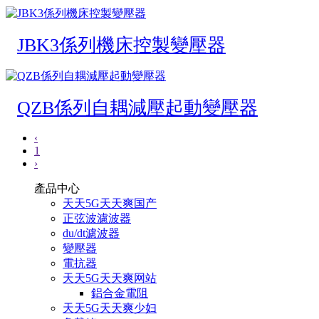
JBK3係列機床控製變壓器
QZB係列自耦減壓起動變壓器
‹
1
›
產品中心
天天5G天天爽国产
正弦波濾波器
du/dt濾波器
變壓器
電抗器
天天5G天天爽网站
鋁合金電阻
天天5G天天爽少妇